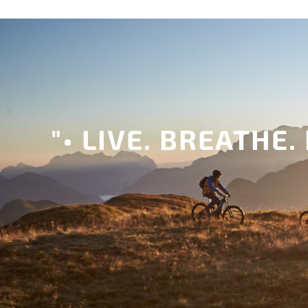
"• LIVE. BREATHE. 